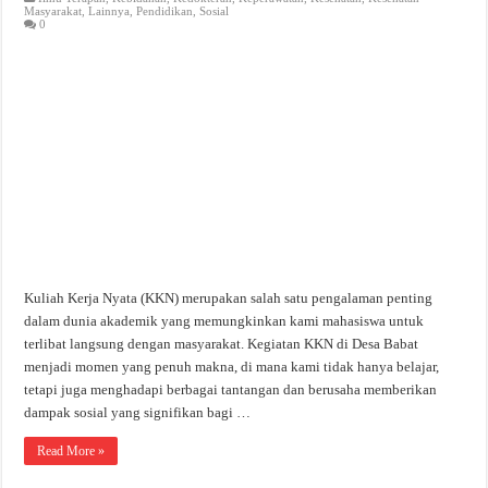
Masyarakat
,
Lainnya
,
Pendidikan
,
Sosial
0
PENTINGNYA PEMBERIAN ASI EKSKLUSIF UNTUK BAYI 0-6 BULAN
Kuliah Kerja Nyata (KKN) merupakan salah satu pengalaman penting
dalam dunia akademik yang memungkinkan kami mahasiswa untuk
terlibat langsung dengan masyarakat. Kegiatan KKN di Desa Babat
menjadi momen yang penuh makna, di mana kami tidak hanya belajar,
tetapi juga menghadapi berbagai tantangan dan berusaha memberikan
dampak sosial yang signifikan bagi …
Read More »