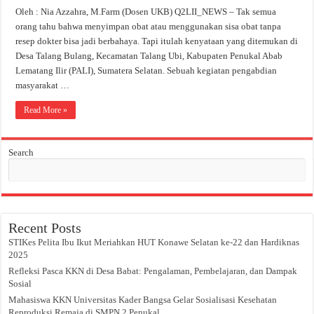
Oleh : Nia Azzahra, M.Farm (Dosen UKB) Q2LII_NEWS – Tak semua
orang tahu bahwa menyimpan obat atau menggunakan sisa obat tanpa
resep dokter bisa jadi berbahaya. Tapi itulah kenyataan yang ditemukan di
Desa Talang Bulang, Kecamatan Talang Ubi, Kabupaten Penukal Abab
Lematang Ilir (PALI), Sumatera Selatan. Sebuah kegiatan pengabdian
masyarakat …
Read More »
Search
Recent Posts
STIKes Pelita Ibu Ikut Meriahkan HUT Konawe Selatan ke-22 dan Hardiknas
2025
Refleksi Pasca KKN di Desa Babat: Pengalaman, Pembelajaran, dan Dampak
Sosial
Mahasiswa KKN Universitas Kader Bangsa Gelar Sosialisasi Kesehatan
Reproduksi Remaja di SMPN 2 Penukal