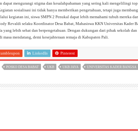
kan dapat mengurangi stigma dan kesalahpahaman yang sering kali mengelilingi topi
 Kegiatan sosialisasi ini tidak hanya memberikan pengetahuan, tetapi juga memba
elalui kegiatan ini, siswa SMPN 2 Penukal dapat lebih memahami tubuh mereka da
dy Revaldi selaku Koordinator Desa Babat, Mahasiswa KKN Universitas Kader Ban
a yang lebih sehat dan berpengetahuan. Dengan dukungan dari pihak sekolah dan
i masa mendatang, demi kesejahteraan remaja di Kabupaten Pali.
tumbleupon
LinkedIn
Pinterest
POSKO DESA BABAT
UKB
UKB JAYA
UNIVERSITAS KADER BANGSA